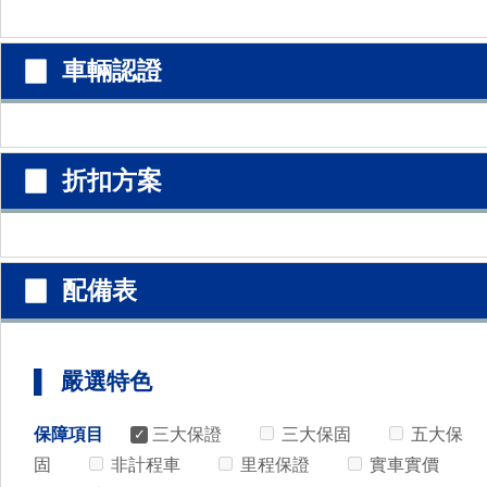
▉ 車輛認證
▉ 折扣方案
▉ 配備表
▌ 嚴選特色
保障項目
三大保證
三大保固
五大保
固
非計程車
里程保證
實車實價