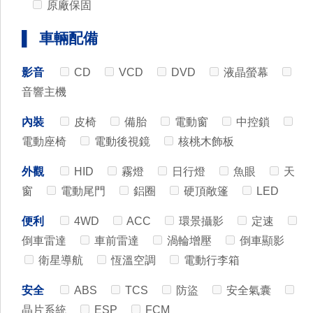
原廠保固
▌ 車輛配備
影音
CD
VCD
DVD
液晶螢幕
音響主機
內裝
皮椅
備胎
電動窗
中控鎖
電動座椅
電動後視鏡
核桃木飾板
外觀
HID
霧燈
日行燈
魚眼
天
窗
電動尾門
鋁圈
硬頂敞篷
LED
便利
4WD
ACC
環景攝影
定速
倒車雷達
車前雷達
渦輪增壓
倒車顯影
衛星導航
恆溫空調
電動行李箱
安全
ABS
TCS
防盜
安全氣囊
晶片系統
ESP
FCM