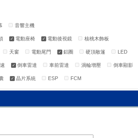
螢幕
音響主機
控鎖
電動座椅
電動後視鏡
核桃木飾板
眼
天窗
電動尾門
鋁圈
硬頂敞篷
LED
定速
倒車雷達
車前雷達
渦輪增壓
倒車顯影
氣囊
晶片系統
ESP
FCM