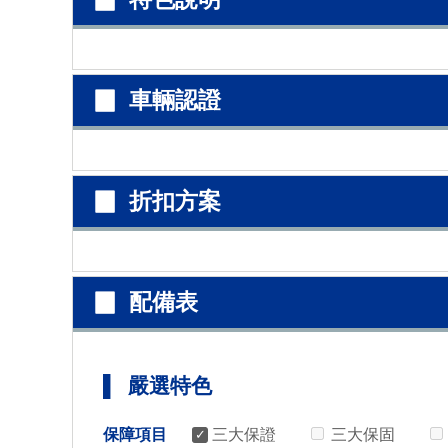
▉ 車輛認證
▉ 折扣方案
▉ 配備表
▌ 嚴選特色
保障項目
三大保證
三大保固