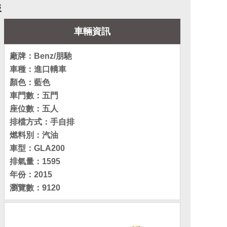
板
車輛資訊
廠牌：Benz/朋馳
車種：進口轎車
顏色：藍色
車門數：五門
座位數：五人
排檔方式：手自排
燃料別：汽油
車型：GLA200
排氣量：1595
年份：2015
瀏覽數：9120