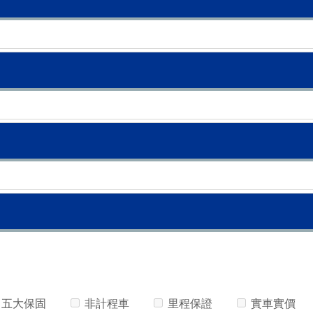
五大保固
非計程車
里程保證
實車實價