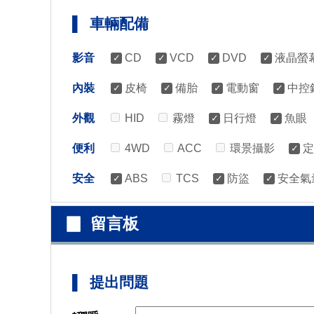
▌ 車輛配備
影音
CD
VCD
DVD
液晶
內裝
皮椅
備胎
電動窗
中
外觀
HID
霧燈
日行燈
魚
便利
4WD
ACC
環景攝影
安全
ABS
TCS
防盜
安全
▉ 留言板
▌ 提出問題